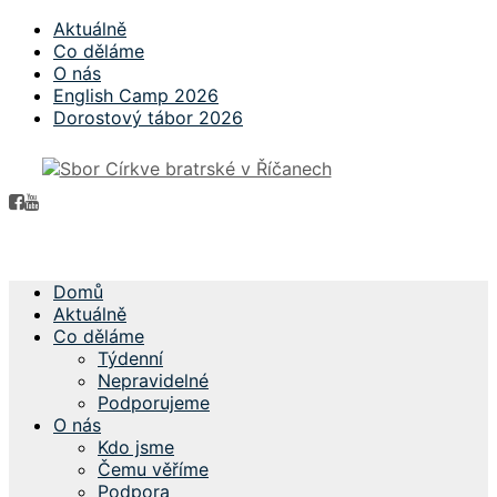
Aktuálně
Co děláme
O nás
English Camp 2026
Dorostový tábor 2026
Domů
Aktuálně
Co děláme
Týdenní
Nepravidelné
Podporujeme
O nás
Kdo jsme
Čemu věříme
Podpora