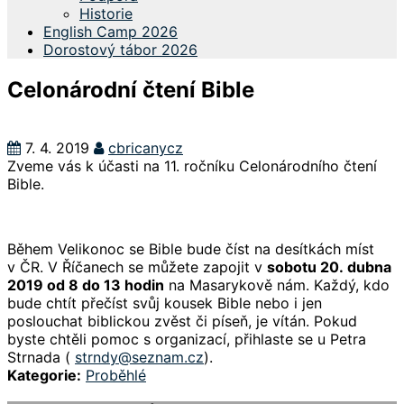
Historie
English Camp 2026
Dorostový tábor 2026
Celonárodní čtení Bible
7. 4. 2019
cbricanycz
Zveme vás k účasti na 11. ročníku Celonárodního čtení
Bible.
Během Velikonoc se Bible bude číst na desítkách míst
v ČR. V Říčanech se můžete zapojit v
sobotu 20. dubna
2019 od 8 do 13 hodin
na Masarykově
nám. Každý, kdo
bude chtít přečíst svůj kousek Bible nebo i jen
poslouchat biblickou zvěst či píseň, je vítán. Pokud
byste chtěli pomoc s organizací, přihlaste se u Petra
Strnada (
strndy@seznam.cz
).
Kategorie:
Proběhlé