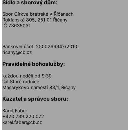
Sídlo a sborový dům:
Sbor Církve bratrské v Říčanech
Roklanská 805, 251 01 Říčany
IČ 73635031
Bankovní účet: 2500266947/2010
ricany@cb.cz
Pravidelné bohoslužby:
každou neděli od 9:30
sál Staré radnice
Masarykovo náměstí 83/1, Říčany
Kazatel a správce sboru:
Karel Fáber
+420 739 220 072
karel.faber@cb.cz